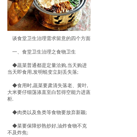
谈食堂卫生治理需求留意的四个方面
一、食堂卫生治理之食物卫生
◆蔬菜普通都是定量洽购,当天购进
当天即食用,发明蜕变立刻丢失落;
◆食用时,蔬菜要肃清失落老、黄叶,
大米要仔细荡涤直至白皙得空能力进蒸
柜.
◆肉类以及鱼类等食物要放弃新颖;
◆菜要保障炒熟炒好,油炸食物不克
不及炸焦;