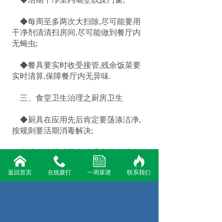
◆每周至多两次大扫除,尽可能要用
干净剂清清扫房间,尽可能做到餐厅内
无蝇虫;
◆餐具要实时收受接管,残余饭菜要
实时清算,保障餐厅内无异味.
三、食堂卫生治理之厨房卫生
◆厨具在应用先后肯定要荡涤洁净,
按规则要活期消毒解决;
◆残余的菜叶要实时丢失落,放弃任
务台面、高空洁净;
返回首页
在线拨打
一周菜谱
联系我们
◆油、盐、酱油、醋等罕用辅料用过
以后要实时盖好;
◆活期反省厨房内的卫生死角,避免