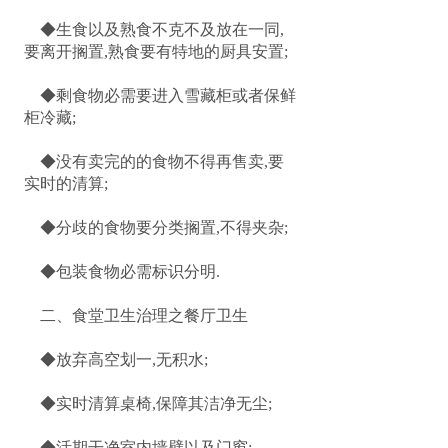
◆生食以及熟食不克不及放在一同,
要离开搁置,熟食要有特地的厨具安置;
◆剩食物必需要进入雪藏柜或者保鲜
柜冷藏;
◆没有卖完的的食物不得再售卖,要
实时的清算;
◆分歧的食物要分类搁置,不得夹杂;
◆包装食物必需标识分明.
二、食堂卫生治理之餐厅卫生
◆放弃高空划一,无积水;
◆实时清算桌椅,保障其洁净无尘;
◆活期干净室内墙壁以及门窗;